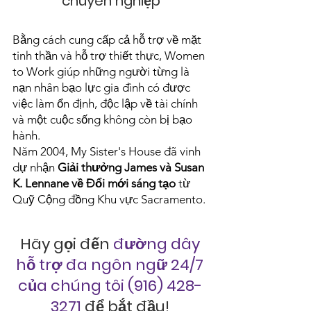
chuyên nghiệp
Bằng cách cung cấp cả hỗ trợ về mặt
tinh thần và hỗ trợ thiết thực, Women
to Work giúp những người từng là
nạn nhân bạo lực gia đình có được
việc làm ổn định, độc lập về tài chính
và một cuộc sống không còn bị bạo
hành.
Năm 2004, My Sister's House đã vinh
dự nhận
Giải thưởng James và Susan
K. Lennane về Đổi mới sáng tạo
từ
Quỹ Cộng đồng Khu vực Sacramento.
Hãy gọi đến
đường dây
hỗ trợ đa ngôn ngữ 24/7
của chúng tôi
(916) 428-
3271
để bắt đầu!