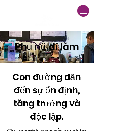
24/7 Multilingual Helpline
(916) 428-3271
Phụ nữ đi làm
Con đường dẫn
đến sự ổn định,
tăng trưởng và
độc lập.