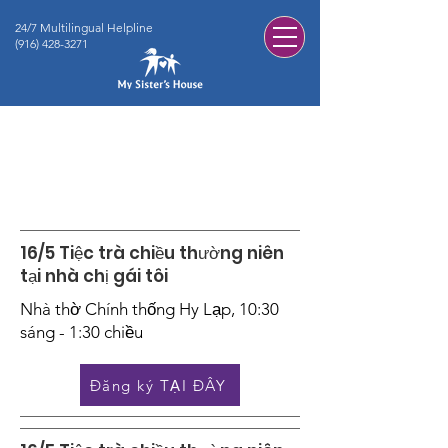
24/7 Multilingual Helpline
(916) 428-3271
Sự kiện MSH & Cộng
đồng
16/5 Tiệc trà chiều thường niên
tại nhà chị gái tôi
Nhà thờ Chính thống Hy Lạp, 10:30
sáng - 1:30 chiều
Đăng ký TẠI ĐÂY