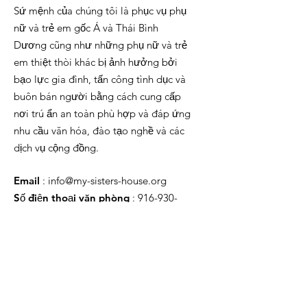
Sứ mệnh của chúng tôi là phục vụ phụ
nữ và trẻ em gốc Á và Thái Bình
Dương cũng như những phụ nữ và trẻ
em thiệt thòi khác bị ảnh hưởng bởi
bạo lực gia đình, tấn công tình dục và
buôn bán người bằng cách cung cấp
nơi trú ẩn an toàn phù hợp và đáp ứng
nhu cầu văn hóa, đào tạo nghề và các
dịch vụ cộng đồng.
Email
:
info@my-sisters-house.org
Số điện thoại văn phòng
:
916-930-
0626
Đường dây nóng đa ngôn
ngữ 24/7
(916) 428-3271