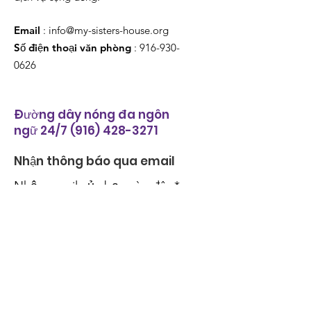
Email
:
info@my-sisters-house.org
Số điện thoại văn phòng
:
916-930-
0626
Đường dây nóng đa ngôn
ngữ 24/7
(916) 428-3271
Nhận thông báo qua email
Nhập email của bạn vào đây
*
Vâng, hãy đăng ký nhận bản tin của 
bạn cho tôi.
*
Đăng ký ngay!
Liên kết nhanh