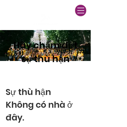
24/7 Multilingual Helpline
(916) 428-3271
Hãy chấm dứt
sự thù hận
Sự thù hận
Không có nhà ở
đây.