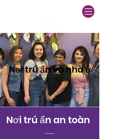
24/7 Multilingual Helpline
(916) 428-3271
Nơi trú ẩn và nhà ở
Nơi trú ẩn an toàn