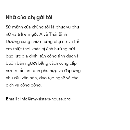
Nhà của chị gái tôi
Sứ mệnh của chúng tôi là phục vụ phụ
nữ và trẻ em gốc Á và Thái Bình
Dương cũng như những phụ nữ và trẻ
em thiệt thòi khác bị ảnh hưởng bởi
bạo lực gia đình, tấn công tình dục và
buôn bán người bằng cách cung cấp
nơi trú ẩn an toàn phù hợp và đáp ứng
nhu cầu văn hóa, đào tạo nghề và các
dịch vụ cộng đồng.
Email
:
info@my-sisters-house.org
Số điện thoại văn phòng
:
916-930-
0626